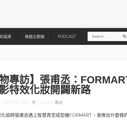
S
知識庫
專題企劃報
PODCAST
e
a
r
r
c
h
物專訪】張甫丞：FORMAR
影特效化妝開闢新路
Y
OWENOU
ON 5 月 7, 2019 IN
專訪
技
AI走向實體世界 安森美70億美
「公升級」Agentic AI方案比
化妝師張甫丞遇上智慧真空成型機FORMART，會擦出什麼樣
元收購Synaptics布局邊緣智慧平
Apple、NVIDIA、AMD
台