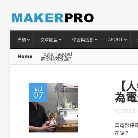
專欄
文章類型
學習與活動
ABOUT
Posts Tagged
Home
電影特效化妝"
【人
5 月
07
為電
POSTED B
台灣搶攻後矽時代半導體關鍵
當電影特效
術
花呢？