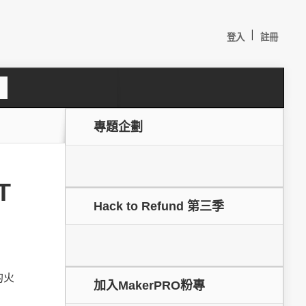
|
登入
註冊
S
e
a
c
專題企劃
h
T
Hack to Refund 第三季
較：
的火
加入MakerPRO粉專