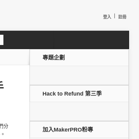
|
登入
註冊
S
e
a
c
專題企劃
h
手
Hack to Refund 第三季
較：
們分
加入MakerPRO粉專
路。