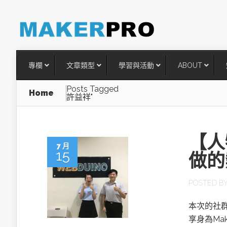
專欄
文章類型
學習與活動
ABOUT
Posts Tagged
Home
許益祥"
【人
7 月
15
做的
POSTED B
台灣搶攻後矽時代半導體關鍵
本次的社群
術
享身為Ma