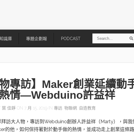
S
知識庫
專題企劃報
PODCAST
e
a
r
r
c
h
物專訪】Maker創業延續動
熱情—Webduino許益祥
Y
葉 佳錚
ON 7 月 15, 2019 IN
專訪
,
物聯網
,
自造教育
技
AI走向實體世界 安森美70億美
「公升級」Agentic AI方案比
拜訪大人物，專訪到Webduino創辦人許益祥（Marty），與我
元收購Synaptics布局邊緣智慧平
Apple、NVIDIA、AMD
台
ker的他，如何保持著對於動手做的熱情，並成功走上創業這條