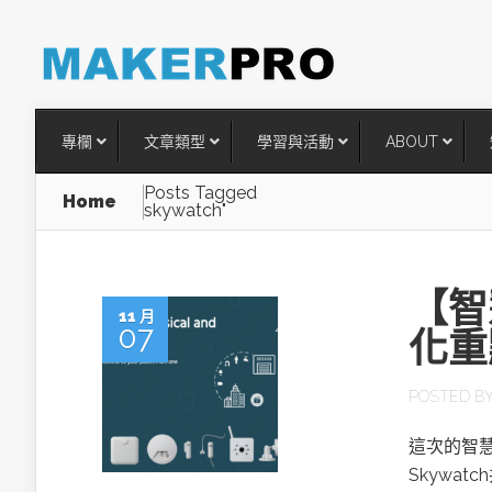
專欄
文章類型
學習與活動
ABOUT
Posts Tagged
Home
skywatch"
【智
11 月
07
化重
POSTED B
台灣搶攻後矽時代半導體關鍵
這次的智
術
Skywa