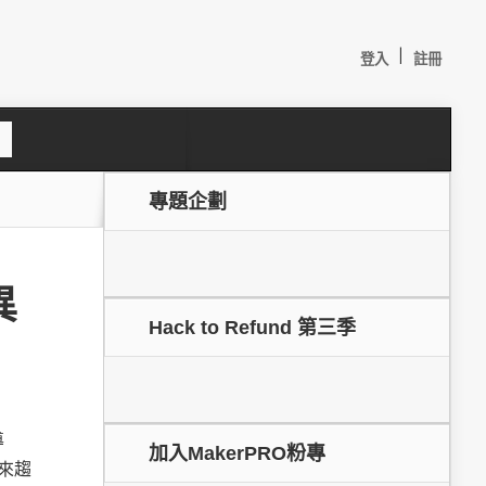
|
登入
註冊
S
e
a
c
專題企劃
h
異
Hack to Refund 第三季
較：
導
加入MakerPRO粉專
來趨