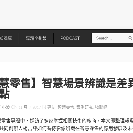
S
知識庫
專題企劃報
PODCAST
e
a
r
r
c
h
慧零售】智慧場景辨識是差
點
Y
小波
ON 11 月 7, 2017 IN
專訪
,
智慧零售
,
案例研究
,
物聯網
技
AI走向實體世界 安森美70億美
「公升級」Agentic AI方案比
慧零售專題中，採訪了多家掌握相關技術的廠商，本文即整理報
元收購Synaptics布局邊緣智慧平
Apple、NVIDIA、AMD
台
tch共同創辦人楊吉評如何看待影像辨識在智慧零售的應用發展及未