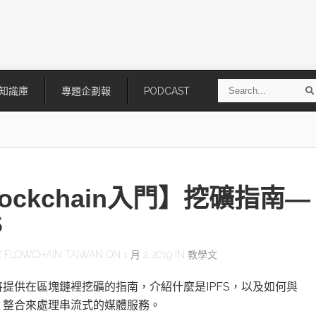
S
知識庫
專題企劃報
PODCAST
e
a
r
r
c
h
lockchain入門】挖礦指南—
S
Y
FLOWCHAIN TAIWAN
ON 1 月 2, 2019 IN
教學文
技
AI走向實體世界 安森美70億美
「公升級」Agentic AI方案比
提供在區塊鏈裡挖礦的指南，介紹什麼是IPFS，以及如何與
元收購Synaptics布局邊緣智慧平
Apple、NVIDIA、AMD
台
ain 整合來處理串流式的媒體服務。