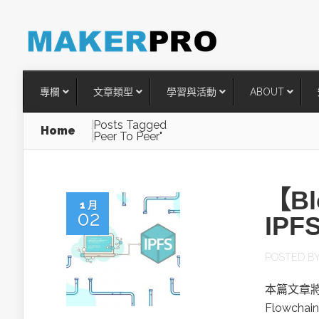
專欄
文章類型
學習與活動
ABOUT
Posts Tagged
Home
Peer To Peer"
【B
1 月
02
IPF
POSTED B
台灣搶攻後矽時代半導體關鍵
本篇文章將
術
Flowch