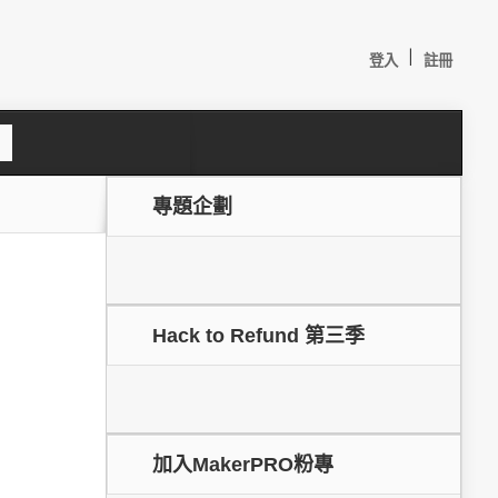
|
登入
註冊
S
e
a
c
專題企劃
h
Hack to Refund 第三季
較：
加入MakerPRO粉專