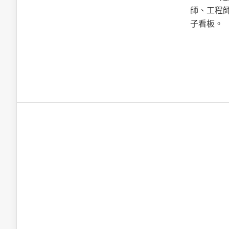
英特爾技術驅
師、工程
子看板。
推探OpenAI Codex Micro專屬
制器
以3D感知開
OpenVIN