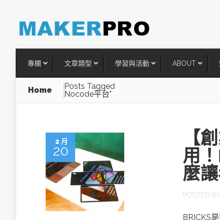
專欄
文章類型
學習與活動
ABOUT
Posts Tagged
Home
Nocode平台"
【創
2 月
20
用！
麼讓
台灣搶攻後矽時代半導體關鍵
POSTED B
術
BRICK