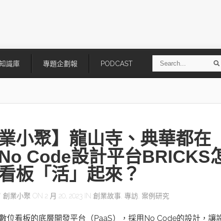
S
知識庫
專題企劃報
PODCAST
e
a
r
r
c
h
業小聚】龍山寺、典華都在
No Code設計平台BRICKS
看板「活」起來？
技
AI走向實體世界 安森美70億美
「公升級」Agentic AI方案比
Y
創業小聚
ON 2 月 20, 2023 IN
創業故事
,
專訪
,
案例研究
元收購Synaptics布局邊緣智慧平
Apple、NVIDIA、AMD
台
S是數位看板的底層開發平台（PaaS），採用No Code的設計，讓