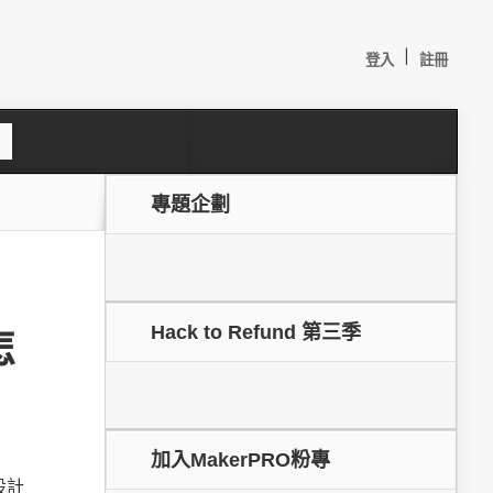
|
登入
註冊
S
e
a
c
專題企劃
h
Hack to Refund 第三季
怎
較：
加入MakerPRO粉專
設計