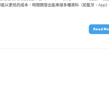
動醫療外骨骼解決方案
【活動報導】Intel攜手生態系夥伴分享E
師能以更低的成本、時間開發出能串接多種資料（如藍牙、App
人應用部署實戰經驗
Read Mo
控
創客開發板AI加速晶片觀察
TensorFlow vs. PyTorch：AI框架
之戰，誰是最佳選擇？
啟智慧機器人新時代：從深度相機到
O的邊緣智慧革命
AI Agent時代來臨：看邊緣AI如何
器人的關鍵