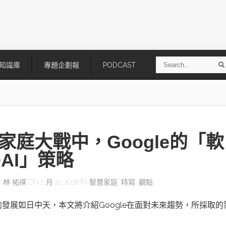
S
知識庫
專題企劃報
PODCAST
e
a
r
r
c
h
家庭大戰中，Google的「軟
+AI」策略
Y
林 祐祺
ON 2 月 21, 2018 IN
智慧家庭
,
特寫
,
觀點
技
AI走向實體世界 安森美70億美
「公升級」Agentic AI方案比
發展如日中天，本文將介紹Google在面對未來趨勢，所採取的
元收購Synaptics布局邊緣智慧平
Apple、NVIDIA、AMD
台