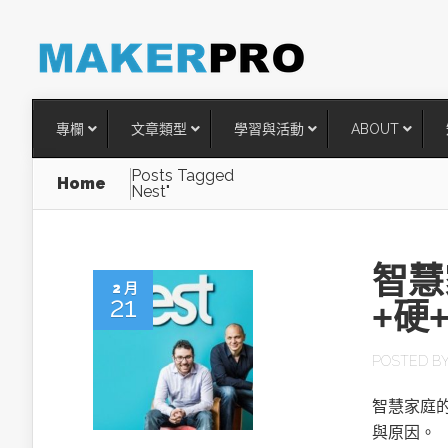
專欄
文章類型
學習與活動
ABOUT
Posts Tagged
Home
Nest"
智慧
2 月
21
+硬
POSTED B
台灣搶攻後矽時代半導體關鍵
智慧家庭的
術
與原因。