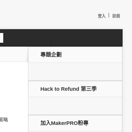
|
登入
註冊
S
e
a
c
專題企劃
h
Hack to Refund 第三季
較：
策略
加入MakerPRO粉專