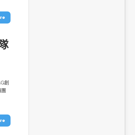
dge AI機器
OpenVINO×ExecuTorch：解鎖英特爾架構AI PC模型
推論效能新境界
re
隊
G創
讓團
成為驅動智慧機
讓生成式AI應用在Intel架構系統本地端高效率運作
的訣竅
re