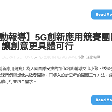
動醫療外骨骼解決方案
【活動報導】Intel攜手生態系夥伴分享E
人應用部署實戰經驗
Read Mo
動報導】5G創新應用競賽團
 讓創意更具體可行
控
創客開發板AI加速晶片觀察
TensorFlow vs. PyTorch：AI框架
之戰，誰是最佳選擇？
Y
LAURA HSIEH
ON 8 月 30, 2020 IN
5G
,
5G WAVE小聚
,
活動報導
航創新應用競賽》為入圍團隊安排的加值培訓輔導交流小聚，透過5
啟智慧機器人新時代：從深度相機到
全球案例與想像來啟發團隊，再導入設計思考的團體工作方法，
O的邊緣智慧革命
AI Agent時代來臨：看邊緣AI如何
器人的關鍵
具體可行並切合需求。
Read Mo