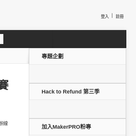
|
登入
註冊
S
e
a
c
專題企劃
h
賽
Hack to Refund 第三季
較：
辦線
加入MakerPRO粉專