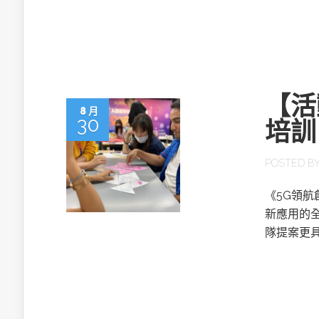
英特爾技術驅
【活
8 月
30
培訓
推探OpenAI Codex Micro專屬
制器
POSTED B
《5G領
以3D感知開
新應用的
OpenVIN
隊提案更