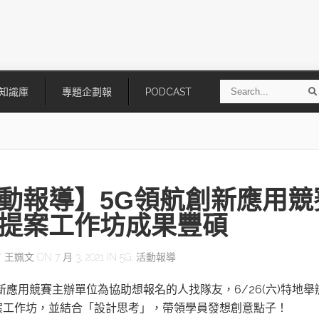
S
知識庫
專題企劃報
PODCAST
e
a
r
r
c
h
動報導】5G領航創新應用競
提案工作坊成果豐碩
Y
王姵文
ON 7 月 3, 2021 IN
5G
,
活動報導
技
AI走向實體世界 安森美70億美
「公升級」Agentic AI方案比
新應用競賽主辦單位為協助想報名的人找隊友，6/26(六)特地舉
元收購Synaptics布局邊緣智慧平
Apple、NVIDIA、AMD
台
案工作坊，並結合「設計思考」，帶領學員發想創意點子！