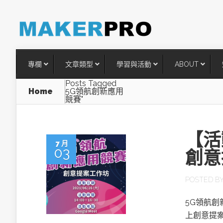
專欄
文章類型
學習與活動
ABOUT
Posts Tagged
Home
5G領航創新應用
競賽"
【活
7 月
03
創意
POSTED B
台灣搶攻後矽時代半導體關鍵
5G領航創
術
上創意提