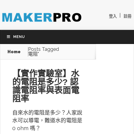
|
登入
註冊
MENU
Posts Tagged
Home
電阻"
【實作實驗室】水
的電阻是多少? 認
識電阻率與表面電
阻率
自來水的電阻是多少？人家說
水可以導電，難道水的電阻是
0 ohm 嗎？