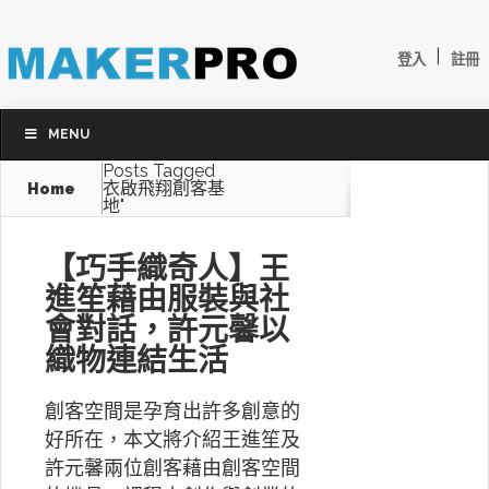
|
登入
註冊
MENU
Posts Tagged
衣啟飛翔創客基
Home
地"
【巧手織奇人】王
進笙藉由服裝與社
會對話，許元馨以
織物連結生活
創客空間是孕育出許多創意的
好所在，本文將介紹王進笙及
許元馨兩位創客藉由創客空間