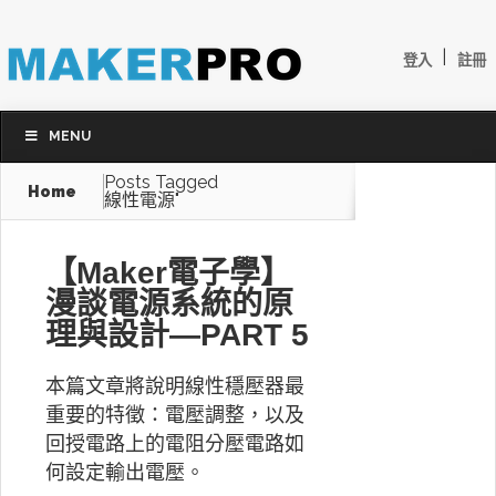
|
登入
註冊
MENU
Posts Tagged
Home
線性電源"
【Maker電子學】
漫談電源系統的原
理與設計—PART 5
本篇文章將說明線性穩壓器最
重要的特徵：電壓調整，以及
回授電路上的電阻分壓電路如
何設定輸出電壓。