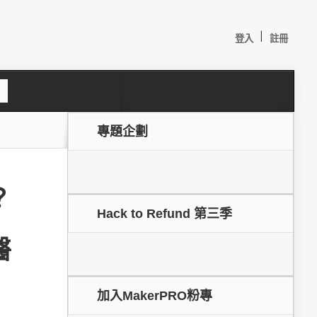
|
登入
註冊
S
e
a
c
專題企劃
h
？
Hack to Refund 第三季
醫
較：
加入MakerPRO粉專