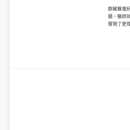
英特爾技術驅
群矅醫電
鏡，醫師
實現了更
推探OpenAI Codex Micro專屬
制器
以3D感知開
OpenVIN