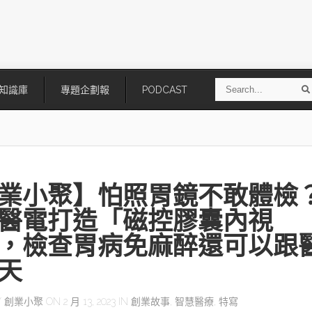
S
知識庫
專題企劃報
PODCAST
e
a
r
r
c
h
業小聚】怕照胃鏡不敢體檢
醫電打造「磁控膠囊內視
，檢查胃病免麻醉還可以跟
天
技
AI走向實體世界 安森美70億美
「公升級」Agentic AI方案比
元收購Synaptics布局邊緣智慧平
Apple、NVIDIA、AMD
台
Y
創業小聚
ON 2 月 13, 2023 IN
創業故事
,
智慧醫療
,
特寫