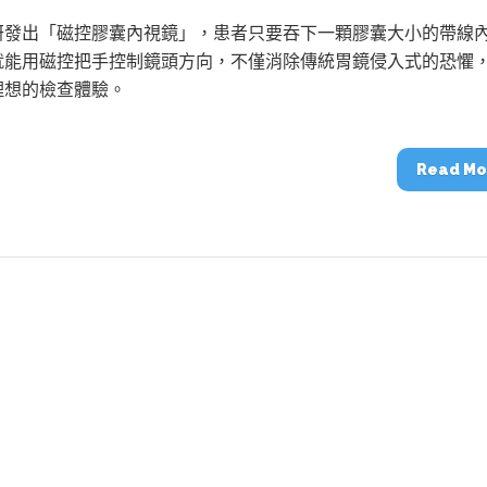
動醫療外骨骼解決方案
【活動報導】Intel攜手生態系夥伴分享E
人應用部署實戰經驗
研發出「磁控膠囊內視鏡」，患者只要吞下一顆膠囊大小的帶線
就能用磁控把手控制鏡頭方向，不僅消除傳統胃鏡侵入式的恐懼
理想的檢查體驗。
Read Mo
控
創客開發板AI加速晶片觀察
TensorFlow vs. PyTorch：AI框架
之戰，誰是最佳選擇？
啟智慧機器人新時代：從深度相機到
O的邊緣智慧革命
AI Agent時代來臨：看邊緣AI如何
器人的關鍵