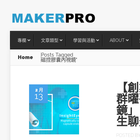
專欄
文章類型
學習與活動
ABOUT
Posts Tagged
Home
磁控膠囊內視鏡"
【創
2 月
13
群曜
鏡」
生聊
台灣搶攻後矽時代半導體關鍵
術
POSTED B