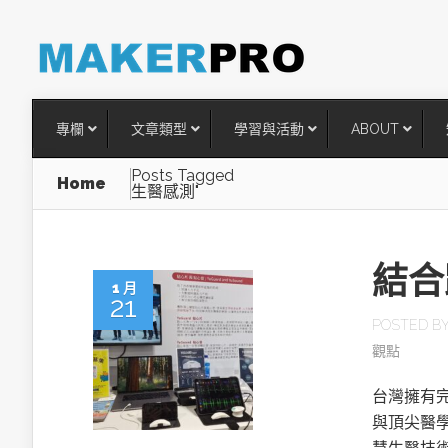
專欄
文章類型
學習與活動
ABOUT
Posts Tagged
Home
生醫感測"
結合
1 月
21
POSTED B
觀點
台灣搶攻後矽時代半導體關鍵
台灣擁有
術
與頂尖醫