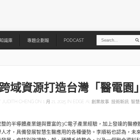
S
知識庫
專題企劃報
PODCAST
e
a
r
r
c
h
跨域資源打造台灣「醫電園
Y
JUDITH CHENG
ON 1 月 21, 2025 IN
EDGE AI
,
創業故事
,
技術新訊
,
智慧
技
AI走向實體世界 安森美70億美
「公升級」Agentic AI方案比
完整的半導體產業鏈與豐富的3C電子產業經驗，加上發達的醫療
元收購Synaptics布局邊緣智慧平
Apple、NVIDIA、AMD
學人才，具備發展智慧生醫應用的各種優勢。李順裕也認為，未來
台