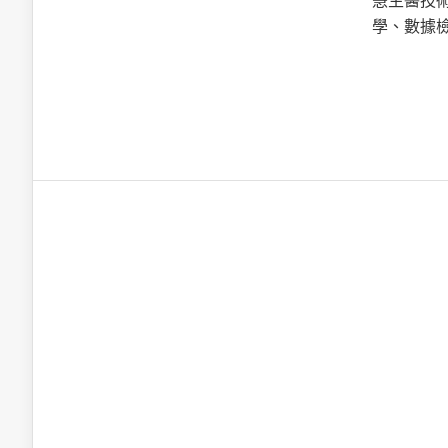
慧生醫技
英特爾技術驅
學、數據
推探OpenAI Codex Micro專屬
制器
以3D感知開
OpenVIN