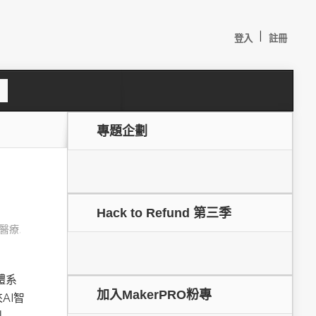
|
登入
註冊
S
e
a
c
專題企劃
h
」
Hack to Refund 第三季
醫療
,
較：
體系
加入MakerPRO粉專
AI智