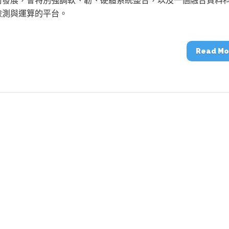
術發展，會特別強調軟、韌、硬體系統整合，以及一個融合資料
動醫療外骨骼解決方案
【活動報導】Intel攜手生態系夥伴分享E
人應用部署實戰經驗
檢測與運算的平台。
Read Mo
控
創客開發板AI加速晶片觀察
TensorFlow vs. PyTorch：AI框架
之戰，誰是最佳選擇？
啟智慧機器人新時代：從深度相機到
O的邊緣智慧革命
AI Agent時代來臨：看邊緣AI如何
器人的關鍵