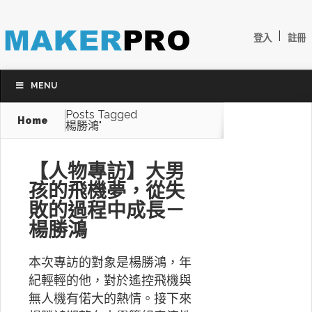
|
登入
註冊
MENU
Posts Tagged
Home
楊勝鴻"
【人物專訪】大男
孩的飛機夢，從失
敗的過程中成長－
楊勝鴻
本次專訪的對象是楊勝鴻，年
紀輕輕的他，對於遙控飛機與
無人機有偌大的熱情。接下來