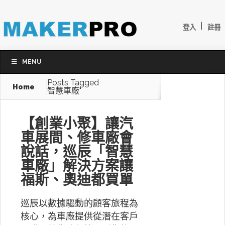
|
登入
註冊
MENU
Posts Tagged
Home
智慧車廠"
【創業小聚】讓汽
車展間、修車廠會
說話，巡辰「智慧
車廠」解決方案讓
福斯、奧迪都買單
巡辰以數據驅動的顧客旅程為
核心，為車廠提供從潛在客戶