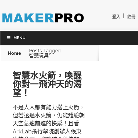
|
登入
註冊
MENU
Posts Tagged
Home
智慧玩具"
智慧水火箭，喚醒
你對一飛沖天的渴
望！
不是人人都有能力搭上火箭，
但若透過水火箭，仍能體驗朝
天空急速前進的快感！且看
ArkLab飛行學院創辦人張東