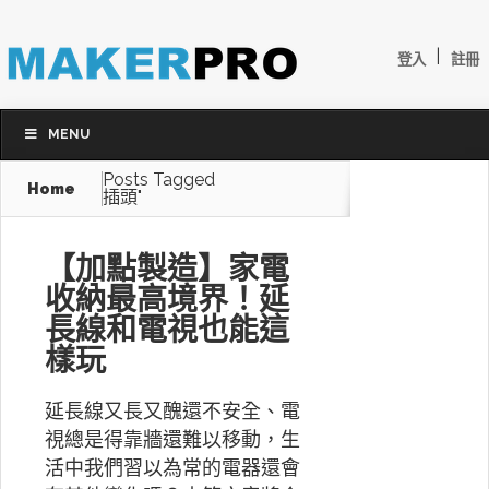
|
登入
註冊
MENU
Posts Tagged
Home
插頭"
【加點製造】家電
收納最高境界！延
長線和電視也能這
樣玩
延長線又長又醜還不安全、電
視總是得靠牆還難以移動，生
活中我們習以為常的電器還會