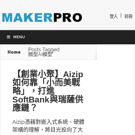
|
登入
註冊
MENU
Posts Tagged
Home
微型AI模型"
【創業小聚】Aizip
如何靠「小而美戰
略」，打進
SoftBank與瑞薩供
應鏈？
Aizip憑藉對嵌入式系統、硬體
架構的理解，將目光投向了大