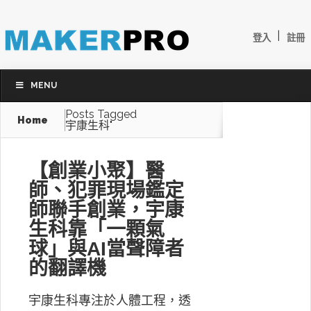
|
登入
註冊
MENU
Posts Tagged
Home
宇康生科"
【創業小聚】醫
師、犯罪現場鑑定
師聯手創業，宇康
生科靠「一顆氣
球」與AI當聲障者
的翻譯機
宇康生科專注於人體工程，透