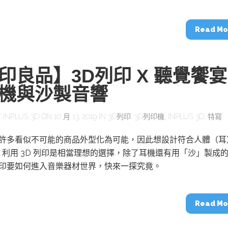
動醫療外骨骼解決方案
【活動報導】Intel攜手生態系夥伴分享E
人應用部署實戰經驗
Read Mo
印良品】3D列印 X 聽覺饗宴
機與沙製音響
控
創客開發板AI加速晶片觀察
TensorFlow vs. PyTorch：AI框架
之戰，誰是最佳選擇？
Y
INPLUS 3D
ON 10 月 13, 2019 IN
3D列印
,
3D列印機
,
INPLUS 3D
,
特寫
印讓許多看似不可能的商品外型化為可能，因此想設計符合人體（耳
啟智慧機器人新時代：從深度相機到
利用 3D 列印是相當理想的選擇，除了耳機還有用「沙」製成
O的邊緣智慧革命
AI Agent時代來臨：看邊緣AI如何
器人的關鍵
列印要如何進入音樂器材世界，快來一探究竟。
Read Mo