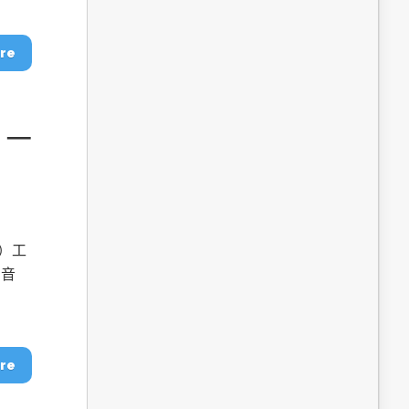
dge AI機器
OpenVINO×ExecuTorch：解鎖英特爾架構AI PC模型
推論效能新境界
re
 ─
）工
的音
成為驅動智慧機
讓生成式AI應用在Intel架構系統本地端高效率運作
的訣竅
re