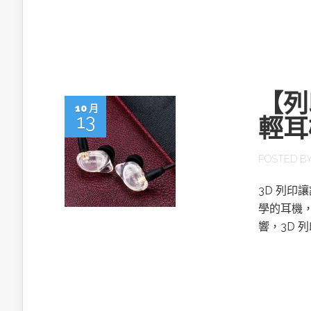
英特爾技術驅
【列
10 月
13
輕耳
推探OpenAI Codex Micro專屬
制器
POSTED B
3D 列
以3D感知開
學的耳機，
OpenVIN
響，3D 