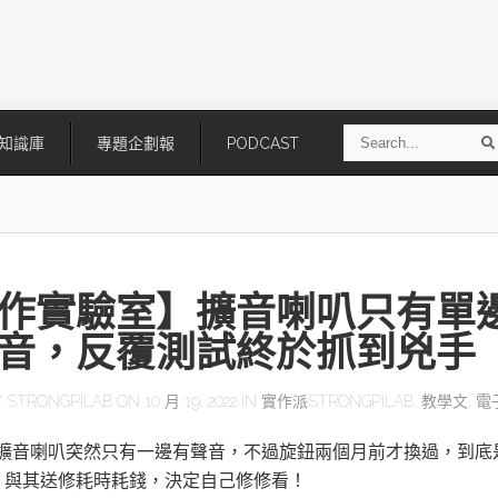
S
知識庫
專題企劃報
PODCAST
e
a
r
r
c
h
作實驗室】擴音喇叭只有單
音，反覆測試終於抓到兇手
Y
STRONGPILAB
ON 10 月 19, 2022 IN
實作派STRONGPILAB
,
教學文
,
電
技
AI走向實體世界 安森美70億美
「公升級」Agentic AI方案比
年的擴音喇叭突然只有一邊有聲音，不過旋鈕兩個月前才換過，到底
元收購Synaptics布局邊緣智慧平
Apple、NVIDIA、AMD
台
？與其送修耗時耗錢，決定自己修修看！