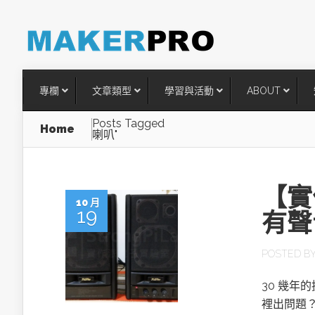
專欄
文章類型
學習與活動
ABOUT
Posts Tagged
Home
喇叭"
【實
10 月
19
有聲
POSTED B
台灣搶攻後矽時代半導體關鍵
30 幾
術
裡出問題