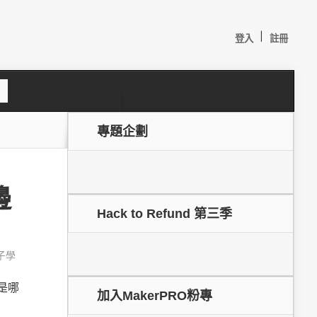
|
登入
註冊
S
e
a
c
專題企劃
h
邊
Hack to Refund 第三季
子學
較：
是哪
加入MakerPRO粉專