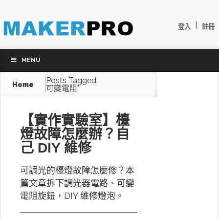
|
登入
註冊
MENU
Posts Tagged
Home
可變電阻"
【實作實驗室】檯
燈故障怎麼辦？自
己 DIY 維修
可調光的檯燈故障怎麼修？本
篇文章拆下調光器電路、可變
電阻旋鈕，DIY 維修燈泡。