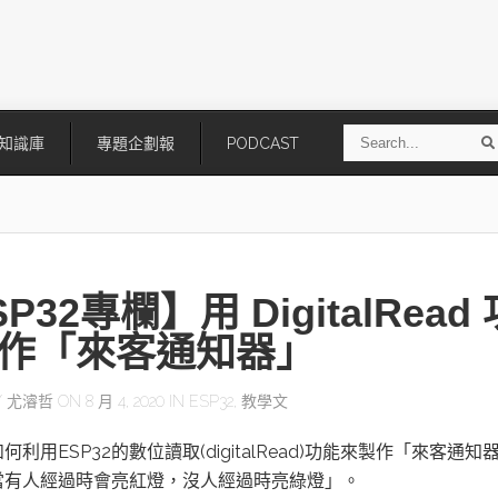
S
知識庫
專題企劃報
PODCAST
e
a
r
r
c
h
P32專欄】用 DigitalRead 
作「來客通知器」
Y
尤濬哲
ON 8 月 4, 2020 IN
ESP32
,
教學文
技
AI走向實體世界 安森美70億美
「公升級」Agentic AI方案比
何利用ESP32的數位讀取(digitalRead)功能來製作「來客通知
元收購Synaptics布局邊緣智慧平
Apple、NVIDIA、AMD
台
當有人經過時會亮紅燈，沒人經過時亮綠燈」。