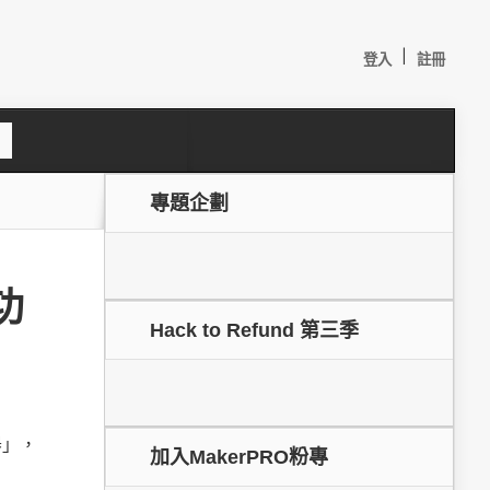
|
登入
註冊
S
e
a
c
專題企劃
h
功
Hack to Refund 第三季
較：
器」，
加入MakerPRO粉專