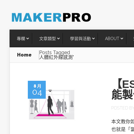
專欄
文章類型
學習與活動
ABOUT
Posts Tagged
Home
人體紅外線感測"
【ES
8 月
04
能製
POSTED B
台灣搶攻後矽時代半導體關鍵
本文教你如
術
也就是「