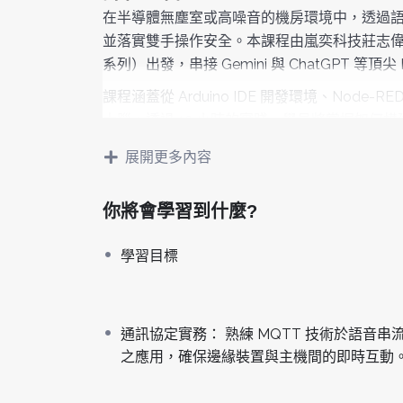
在半導體無塵室或高噪音的機房環境中，透過
並落實雙手操作安全。本課程由嵐奕科技莊志偉總經理
系列）出發，串接 Gemini 與 ChatGPT 等
課程涵蓋從 Arduino IDE 開發環境、Node-R
大腦。透過 12 小時的實踐，學員將掌握如何構建一
整交談式 AI 系統，實現智慧廠務的語音數位化
展開更多內容
學習目標
硬體端整合開發：
掌握 Realtek Ameba Pro
你將會學習到什麼?
通訊協定實務：
熟練 MQTT 技術於語音串
主機架構搭建：
學會利用 Node-RED 與 Dock
學習目標
自動化工作流：
整合 n8n 工具與 API，實
適合對象
IC 製造業 IT/自動化工程師：
負責開發廠區智
通訊協定實務： 熟練 MQTT 技術於語音串
設備管理與廠務人員：
欲導入 AI 語音助理
之應用，確保邊緣裝置與主機間的即時互動
半導體相關硬體開發人員：
需了解如何將 AI 
企業數位轉型部門：
評估私有化 AI 語音服務
課綱規劃