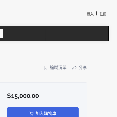
|
登入
註冊
S
e
a
c
h
追蹤清單
分享
$15,000.00
較：
加入購物車