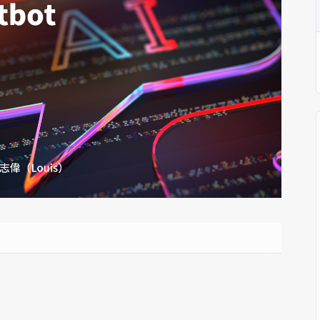
動醫療外骨骼解決方案
【活動報導】Intel攜手生態系夥伴分享E
人應用部署實戰經驗
控
創客開發板AI加速晶片觀察
TensorFlow vs. PyTorch：AI框架
之戰，誰是最佳選擇？
啟智慧機器人新時代：從深度相機到
O的邊緣智慧革命
AI Agent時代來臨：看邊緣AI如何
器人的關鍵