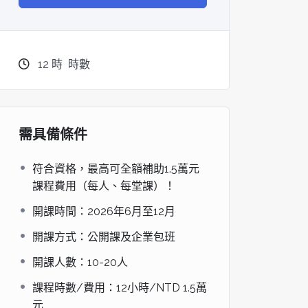
dge AI機器
OpenVINO×ExecuTorch：解鎖英特爾架構AI PC模型
推論效能新境界
12
時
時數
需具備條件
符合資格，最高可全額補助1.5萬元
課程費用（每人、每堂課）！
開課時間：2026年6月至12月
成為驅動智慧機
讓生成式AI應用在Intel架構系統本地端高效率運作
的訣竅
開課方式：公開課及企業包班
開課人數：10-20人
課程時數/費用：12小時/NTD 1.5萬
元