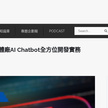
S
知識庫
專題企劃報
PODCAST
e
a
r
r
c
h
半導體廠AI Chatbot全方位開發實務
技
AI走向實體世界 安森美70億美
「公升級」Agentic AI方案比
元收購Synaptics布局邊緣智慧平
Apple、NVIDIA、AMD
台