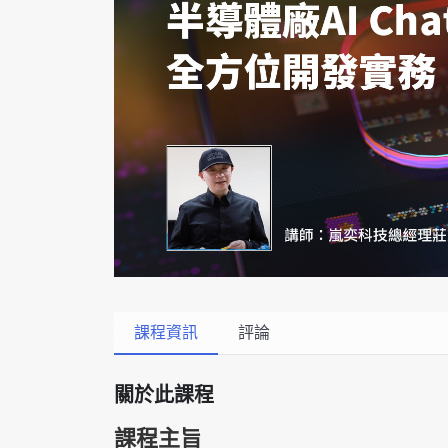
英特爾技術驅
推探OpenAI Codex Micro專屬
制器
以3D感知開
OpenVIN
課程資訊
評論
關於此課程
課程主旨