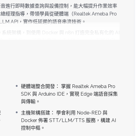
語音進行即時數據查詢與設備控制，能大幅提升作業效率
指導，帶領學員從硬體端（Realtek Ameba Pro
頂尖 LLM API，實作低延遲的語音串流技術。
ED 系統架構，到使用 Docker 與 n8n 打造完全私有化的 AI
個從 Edge 採集到雲端（或本地 Server）判斷的完
轉型。
 SDK 與 Arduino IDE，實現 Edge 端語音採集與傳輸。
流之應用，確保邊緣裝置與主機間的即時互動。
er 佈署 STT/LLM/TTS 服務，構建 AI 控制中樞。
硬體端整合開發： 掌握 Realtek Ameba Pro
現具備邏輯判斷與私有化數據處理能力的 AI 助理。
SDK 與 Arduino IDE，實現 Edge 端語音採集
與傳輸。
慧終端、語音操作介面或即時通報系統者。
流
主機架構搭建： 學會利用 Node-RED 與
輔助巡檢、維修與製程參數查詢者。
。
Docker 佈署 STT/LLM/TTS 服務，構建 AI
語言模型應用於嵌入式裝置（MCU/SOC）者。
控制中樞。
安全性與可行性的技術主管。