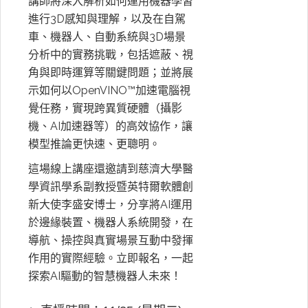
講師將深入解析如何運用機器學習
進行3D感知與理解，以及在自駕
車、機器人、自動系統與3D場景
分析中的實務挑戰，包括遮蔽、視
角與即時運算等關鍵問題；並將展
示如何以OpenVINO™加速電腦視
覺任務，實現跨異質硬體（攝影
機、AI加速器等）的高效協作，讓
模型推論更快速、更聰明。
這場線上講座還邀請到慈濟大學醫
學資訊學系副教授暨英特爾軟體創
新大使李盛安博士，分享將AI運用
於邊緣裝置、機器人系統開發，在
導航、操控與真實場景互動中發揮
作用的實際經驗。立即報名，一起
探索AI驅動的智慧機器人未來！