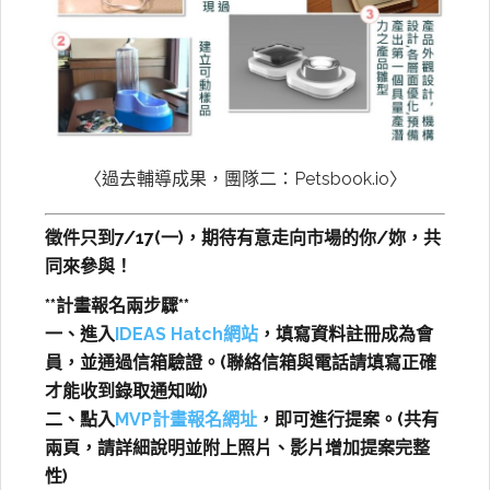
〈過去輔導成果，團隊二：Petsbook.io〉
徵件只到7/17(一)，期待有意走向市場的你/妳，共
同來參與！
**計畫報名兩步驟**
一、進入
IDEAS Hatch網站
，
填寫資料註冊成為會
員，並通過信箱驗證。(聯絡信箱與電話請填寫正確
才能收到錄取通知呦)
二、
點入
MVP計畫報名網址
，即可進行提案。(共有
兩頁，請詳細說明並附上照片、影片增加提案完整
性)