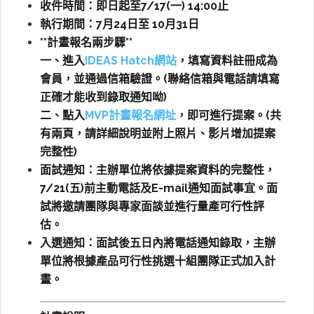
收件時間：即日起至7/17(一) 14:00止
執行期間：7月24日至 10月31日
**計畫報名兩步驟**
一、進入
IDEAS Hatch網站
，
填寫資料註冊成為
會員，並通過信箱驗證。(聯絡信箱與電話請填寫
正確才能收到錄取通知呦)
二、
點入
MVP計畫報名網址
，即可進行提案。(共
有兩頁，請詳細說明並附上照片、影片增加提案
完整性)
面試通知：主辦單位將依據提案資料的完整性，
7/21(五)前主動電話及E-mail通知面試事宜。面
試將邀請團隊與專家面談並進行量產可行性評
估。
入選通知：面試後五日內將電話通知錄取，主辦
單位將根據產品可行性挑選十組團隊正式加入計
畫。