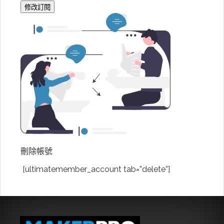
刪除帳號
[ultimatemember_account tab=”delete”]