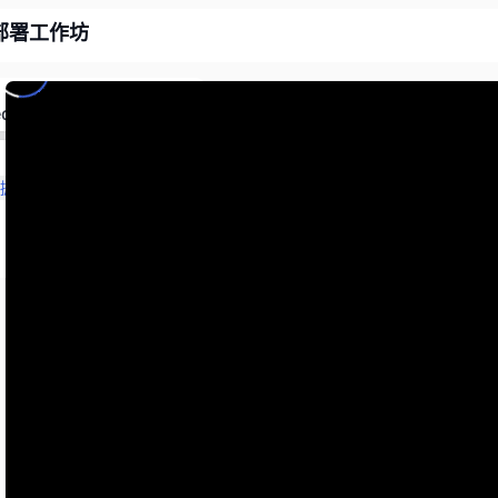
部署工作坊
ed
【邊緣智慧由你掌握】裝置上Gen AI應用開發與部署工作坊